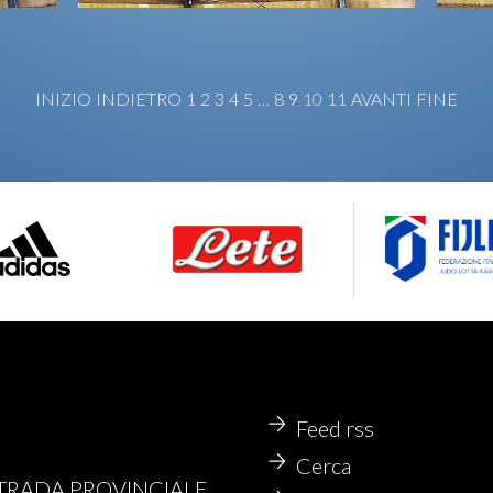
INIZIO
INDIETRO
1
2
3
4
5
…
8
9
10
11
AVANTI
FINE
Feed rss
Cerca
STRADA PROVINCIALE