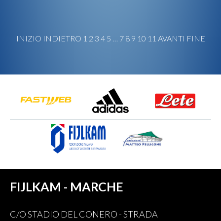
INIZIO
INDIETRO
1
2
3
4
5
…
7
8
9
10
11
AVANTI
FINE
FIJLKAM - MARCHE
C/O STADIO DEL CONERO - STRADA