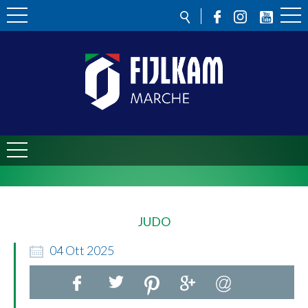
JUDO
04
Ott
2025