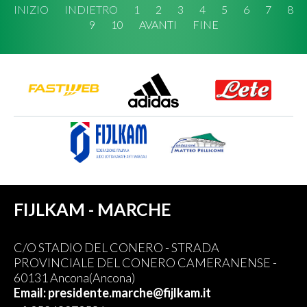
INIZIO
INDIETRO
1
2
3
4
5
6
7
8
9
10
AVANTI
FINE
FIJLKAM - MARCHE
C/O STADIO DEL CONERO - STRADA
PROVINCIALE DEL CONERO CAMERANENSE -
60131 Ancona(Ancona)
Email: presidente.marche@fijlkam.it