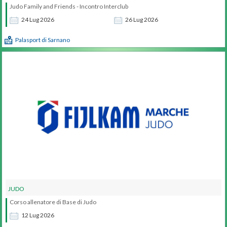
Judo Family and Friends - Incontro Interclub
24
Lug
2026
26
Lug
2026
Palasport di Sarnano
JUDO
Corso allenatore di Base di Judo
12
Lug
2026