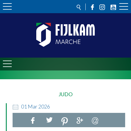
JUDO
01
Mar
2026