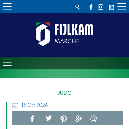
JUDO
15
Ott
2026