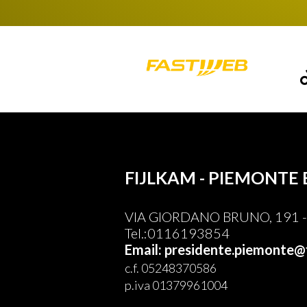
FIJLKAM - PIEMONTE 
VIA GIORDANO BRUNO, 191 - 
Tel.:0116193854
Email: presidente.piemonte@f
c.f. 05248370586
p.iva 01379961004