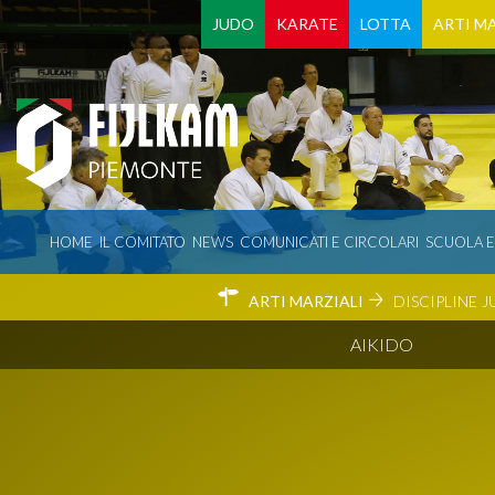
JUDO
KARATE
LOTTA
ARTI MA
HOME
IL COMITATO
NEWS
COMUNICATI E CIRCOLARI
SCUOLA 
ARTI MARZIALI
DISCIPLINE
J
AIKIDO