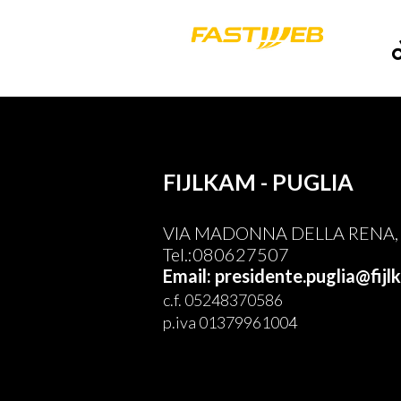
FIJLKAM - PUGLIA
VIA MADONNA DELLA RENA, 5 
Tel.:080627507
Email: presidente.puglia@fijl
c.f. 05248370586
p.iva 01379961004