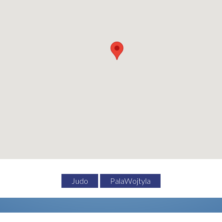
Judo
PalaWojtyla