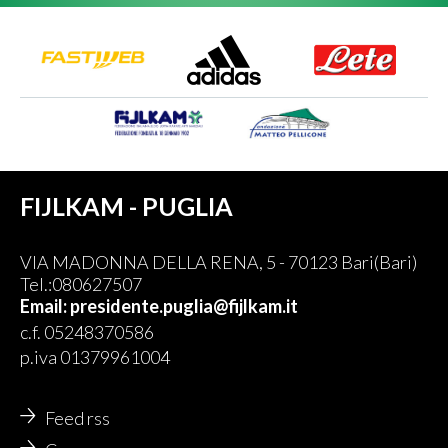
FIJLKAM - PUGLIA
VIA MADONNA DELLA RENA, 5 - 70123 Bari(Bari)
Tel.:080627507
Email: presidente.puglia@fijlkam.it
c.f. 05248370586
p.iva 01379961004
Feed rss