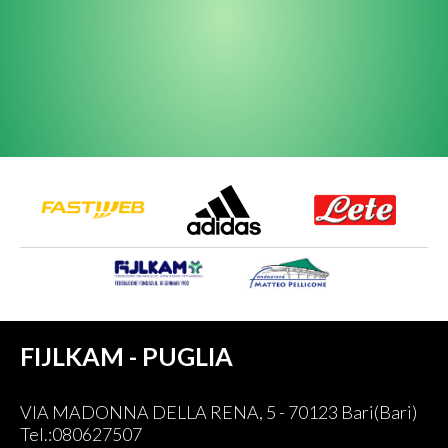
FIJLKAM - PUGLIA
VIA MADONNA DELLA RENA, 5 - 70123 Bari(Bari)
Tel.:080627507