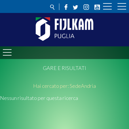
GARE E RISULTATI
Hai cercato per:
Sede
Andria
Nessun risultato per questa ricerca