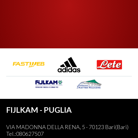
FIJLKAM - PUGLIA
VIA MADONNA DELLA RENA, 5 - 70123 Bari(Bari)
Tel.:080627507