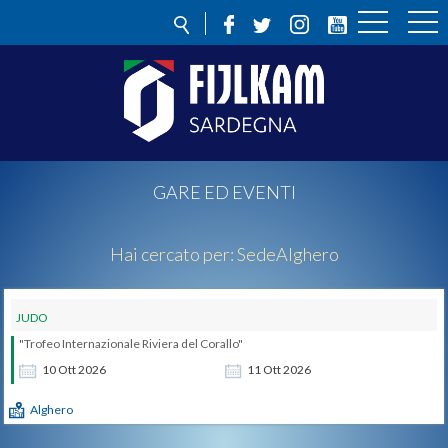
GARE ED EVENTI
Hai cercato per:
Sede
Alghero
JUDO
"Trofeo Internazionale Riviera del Corallo"
10
Ott
2026
11
Ott
2026
Alghero