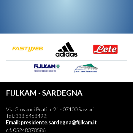
FIJLKAM - SARDEGNA
Via Giovanni Prati n. 21 - 07100 Sassari
Tel.:338.6468492;
Email:
presidente.sardegna@fijlkam.it
c.f. 05248370586