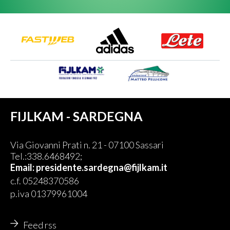
FIJLKAM - SARDEGNA
Via Giovanni Prati n. 21 - 07100 Sassari
Tel.:338.6468492;
Email:
presidente.sardegna@fijlkam.it
c.f. 05248370586
p.iva 01379961004
Feed rss