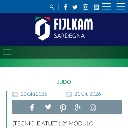
JUDO
20
Giu
2026
21
Giu
2026
(TECNICI E ATLETI) 2° MODULO