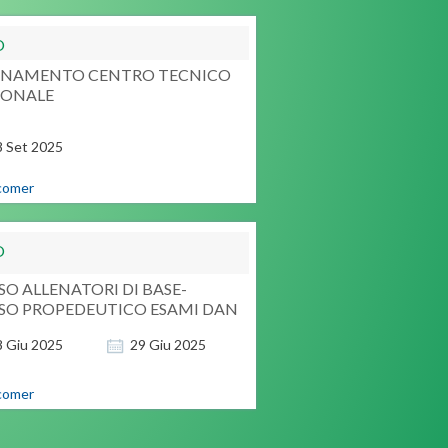
O
ENAMENTO CENTRO TECNICO
IONALE
namento regionale
8
Set
2025
comer
O
O ALLENATORI DI BASE-
SO PROPEDEUTICO ESAMI DAN
8
Giu
2025
29
Giu
2025
comer