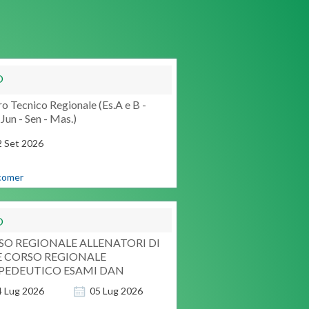
O
o Tecnico Regionale (Es.A e B -
Jun - Sen - Mas.)
2
Set
2026
comer
O
SO REGIONALE ALLENATORI DI
E CORSO REGIONALE
PEDEUTICO ESAMI DAN
4
Lug
2026
05
Lug
2026