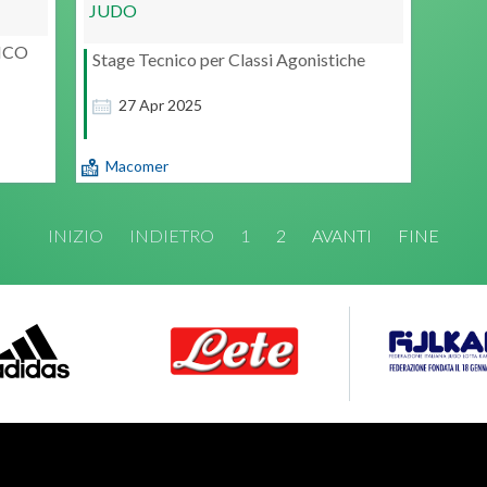
JUDO
ICO
Stage Tecnico per Classi Agonistiche
27
Apr
2025
Macomer
INIZIO
INDIETRO
1
2
AVANTI
FINE