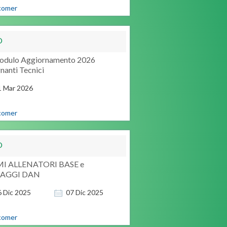
comer
O
odulo Aggiornamento 2026
nanti Tecnici
1
Mar
2026
comer
O
I ALLENATORI BASE e
SAGGI DAN
6
Dic
2025
07
Dic
2025
comer