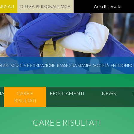
RZIALI
DIFESA PERSONALE MGA
Area Riservata
LARI
SCUOLA E FORMAZIONE
RASSEGNA STAMPA
SOCIETÀ
ANTIDOPING
MA
GARE E
REGOLAMENTI
NEWS
RISULTATI
GARE E RISULTATI