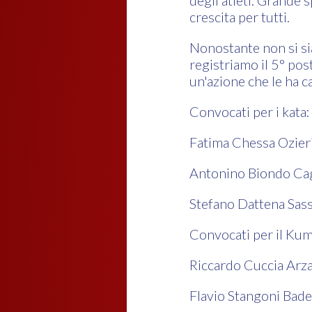
degli atleti. Grande 
crescita per tutti.
Nonostante non si sia
registriamo il 5° pos
un'azione che le ha c
Convocati per i kata:
Fatima Chessa Ozier
Antonino Biondo Cag
Stefano Dattena Sass
Convocati per il Kum
Riccardo Cuccia Arz
Flavio Stangoni Bade