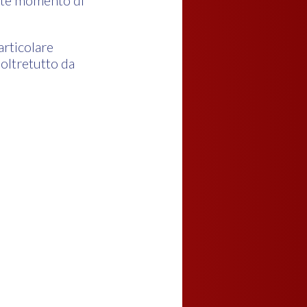
tante momento di
articolare
 oltretutto da