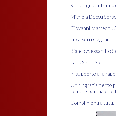
Rosa Ugnutu Trinità
Michela Doccu Sors
Giovanni Marreddu S
Luca Serri Cagliari
Bianco Alessandro S
Ilaria Sechi Sorso
In supporto alla rapp
Un ringraziamento par
sempre puntuale coll
Complimenti a tutti.