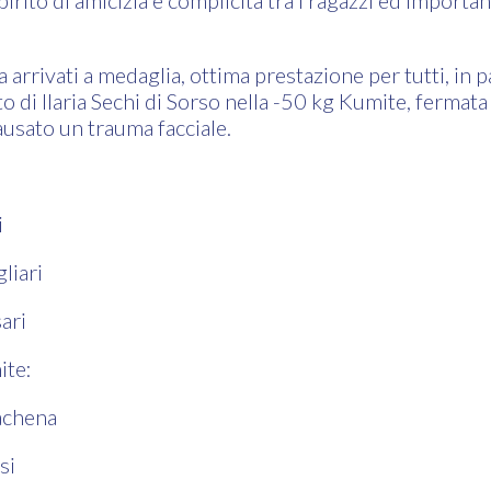
spirito di amicizia e complicità tra i ragazzi ed impor
 arrivati a medaglia, ottima prestazione per tutti, in p
to di Ilaria Sechi di Sorso nella -50 kg Kumite, fermata
ausato un trauma facciale.
i
liari
ari
ite:
achena
si