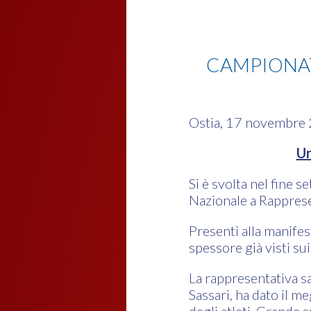
Karate
CAMPIONAT
Ostia, 17 novembre
Un
Si è svolta nel fine 
Nazionale a Rapprese
Presenti alla manifes
spessore già visti sui
La rappresentativa s
Sassari, ha dato il m