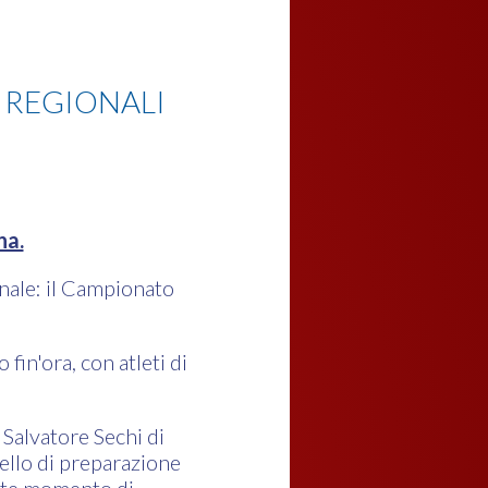
 REGIONALI
na.
onale: il Campionato
fin'ora, con atleti di
Salvatore Sechi di
vello di preparazione