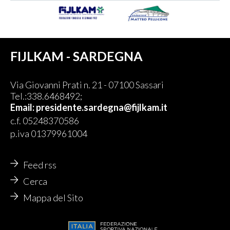
FIJLKAM - SARDEGNA
Via Giovanni Prati n. 21 - 07100 Sassari
Tel.:338.6468492;
Email:
presidente.sardegna@fijlkam.it
c.f. 05248370586
p.iva 01379961004
Feed rss
Cerca
Mappa del Sito