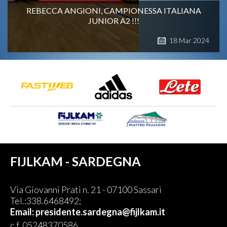
REBECCA ANGIONI, CAMPIONESSA ITALIANA
JUNIOR A2 !!!
18
Mar
2024
FIJLKAM - SARDEGNA
Via Giovanni Prati n. 21 - 07100 Sassari
Tel.:338.6468492;
Email:
presidente.sardegna@fijlkam.it
c.f. 05248370586