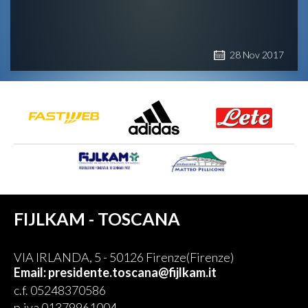
28
Nov
2017
FIJLKAM - TOSCANA
VIA IRLANDA, 5 - 50126 Firenze(Firenze)
Email: presidente.toscana@fijlkam.it
c.f. 05248370586
p.iva 01379961004