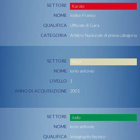
SETTORE
Karate
NOME
Iodice Franco
QUALIFICA
Ufficiale di Gara
CATEGORIA
Arbitro Nazionale di prima categoria
SETTORE
MGA
NOME
iorio antonio
LIVELLO
1
ANNO DI ACQUISIZIONE
2001
SETTORE
Judo
NOME
iorio antonio
QUALIFICA
Insegnante tecnico