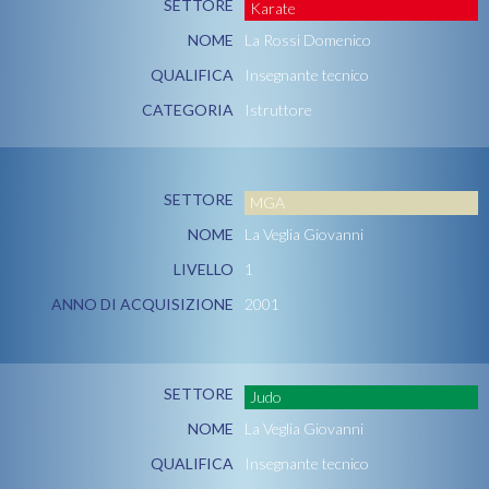
SETTORE
Karate
NOME
La Rossi Domenico
QUALIFICA
Insegnante tecnico
CATEGORIA
Istruttore
SETTORE
MGA
NOME
La Veglia Giovanni
LIVELLO
1
ANNO DI ACQUISIZIONE
2001
SETTORE
Judo
NOME
La Veglia Giovanni
QUALIFICA
Insegnante tecnico