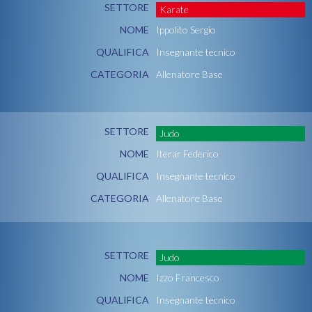
SETTORE
Karate
NOME
Ippolito Sergio
QUALIFICA
Insegnante tecnico
CATEGORIA
Allenatore Base
SETTORE
Judo
NOME
Iterar Federico
QUALIFICA
Insegnante tecnico
CATEGORIA
Allenatore Base
SETTORE
Judo
NOME
Izzo Francesco
QUALIFICA
Insegnante tecnico