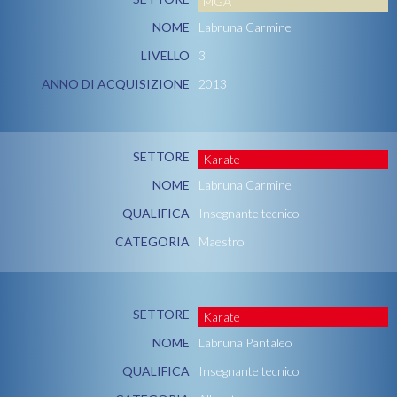
MGA
NOME
Labruna Carmine
LIVELLO
3
ANNO DI ACQUISIZIONE
2013
SETTORE
Karate
NOME
Labruna Carmine
QUALIFICA
Insegnante tecnico
CATEGORIA
Maestro
SETTORE
Karate
NOME
Labruna Pantaleo
QUALIFICA
Insegnante tecnico