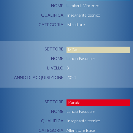
NOME
Lamberti Vincenzo
QUALIFICA
Insegnante tecnico
CATEGORIA
Istruttore
SETTORE
MGA
NOME
Lancia Pasquale
LIVELLO
3
ANNO DI ACQUISIZIONE
2024
SETTORE
Karate
NOME
Lancia Pasquale
QUALIFICA
Insegnante tecnico
CATEGORIA
Allenatore Base