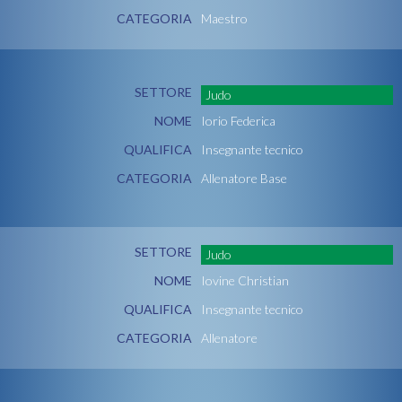
CATEGORIA
Maestro
SETTORE
Judo
NOME
Iorio Federica
QUALIFICA
Insegnante tecnico
CATEGORIA
Allenatore Base
SETTORE
Judo
NOME
Iovine Christian
QUALIFICA
Insegnante tecnico
CATEGORIA
Allenatore