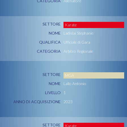
CATEGORIA
Allenatore
SETTORE
Karate
NOME
Ladislai Stephanie
QUALIFICA
Ufficiale di Gara
CATEGORIA
Arbitro Regionale
SETTORE
MGA
NOME
Lallo Antonio
LIVELLO
1
ANNO DI ACQUISIZIONE
2023
SETTORE
Karate