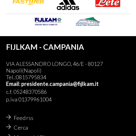
FIJLKAM - CAMPANIA
VIA ALESSANDRO LONGO, 46/E - 80127
Napoli(Napoli)
Tel.:0815795834
Email: presidente.campania@fijlkam.it
c.f. 05248370586
p.iva 01379961004
Feed rss
Cerca