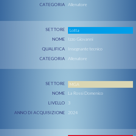
CATEGORIA
Allenatore
SETTORE
Lotta
NOME
Izzo Giovanni
QUALIFICA
Insegnante tecnico
CATEGORIA
Allenatore
SETTORE
MGA
NOME
La Rossi Domenico
LIVELLO
3
ANNO DI ACQUISIZIONE
2024