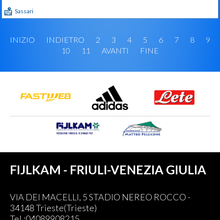
Sassari
INIZIO
INDIETRO
2
3
4
5
6
7
8
9
10
11
AVANTI
FINE
FIJLKAM - FRIULI-VENEZIA GIULIA
VIA DEI MACELLI, 5 STADIO NEREO ROCCO -
34148 Trieste(Trieste)
Tel.:04089908215