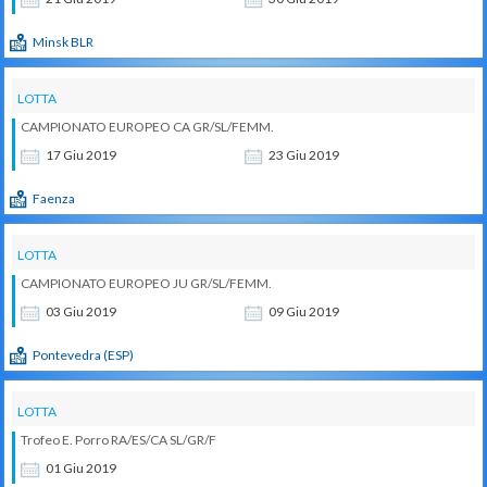
Minsk BLR
LOTTA
CAMPIONATO EUROPEO CA GR/SL/FEMM.
17
Giu
2019
23
Giu
2019
Faenza
LOTTA
CAMPIONATO EUROPEO JU GR/SL/FEMM.
03
Giu
2019
09
Giu
2019
Pontevedra (ESP)
LOTTA
Trofeo E. Porro RA/ES/CA SL/GR/F
01
Giu
2019