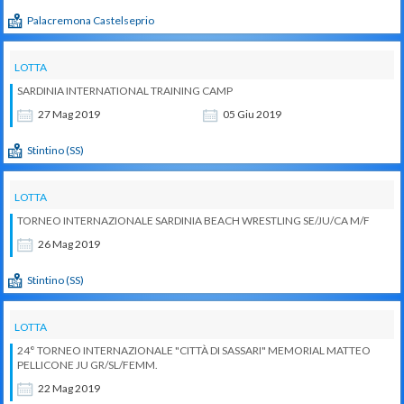
Palacremona Castelseprio
LOTTA
SARDINIA INTERNATIONAL TRAINING CAMP
27
Mag
2019
05
Giu
2019
Stintino (SS)
LOTTA
TORNEO INTERNAZIONALE SARDINIA BEACH WRESTLING SE/JU/CA M/F
26
Mag
2019
Stintino (SS)
LOTTA
24° TORNEO INTERNAZIONALE "CITTÀ DI SASSARI" MEMORIAL MATTEO
PELLICONE JU GR/SL/FEMM.
22
Mag
2019