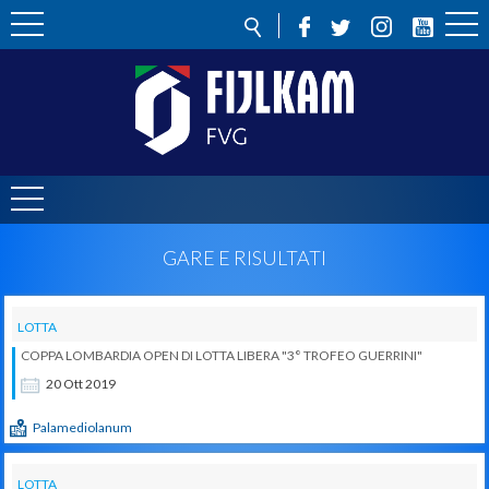
GARE E RISULTATI
LOTTA
COPPA LOMBARDIA OPEN DI LOTTA LIBERA "3° TROFEO GUERRINI"
20
Ott
2019
Palamediolanum
LOTTA