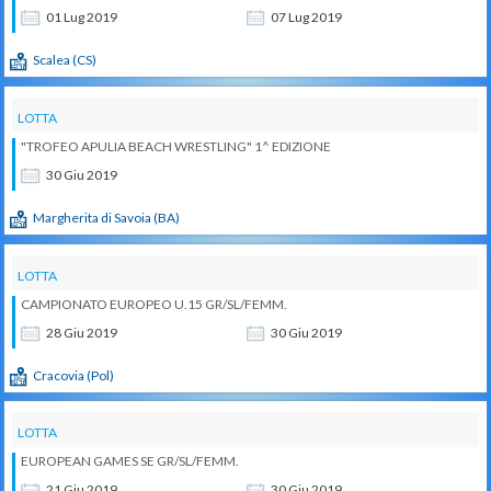
01
Lug
2019
07
Lug
2019
Scalea (CS)
LOTTA
"TROFEO APULIA BEACH WRESTLING" 1^ EDIZIONE
30
Giu
2019
Margherita di Savoia (BA)
LOTTA
CAMPIONATO EUROPEO U.15 GR/SL/FEMM.
28
Giu
2019
30
Giu
2019
Cracovia (Pol)
LOTTA
EUROPEAN GAMES SE GR/SL/FEMM.
21
Giu
2019
30
Giu
2019