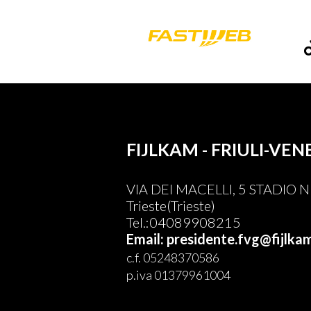
FIJLKAM - FRIULI-VEN
VIA DEI MACELLI, 5 STADIO
Trieste(Trieste)
Tel.:04089908215
Email: presidente.fvg@fijlkam
c.f. 05248370586
p.iva 01379961004