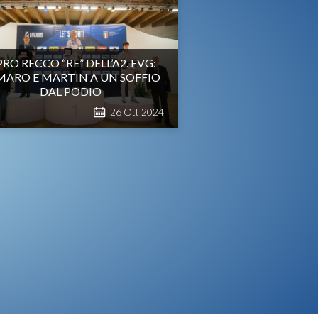
 PRO RECCO “RE” DELL’A2. FVG:
MARO E MARTIN A UN SOFFIO
DAL PODIO
26
Ott
2024