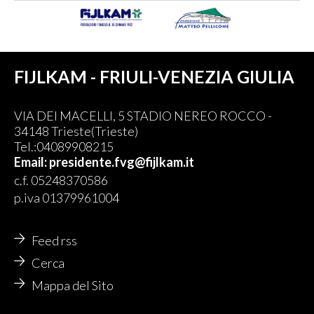
FIJLKAM - FRIULI-VENEZIA GIULIA
VIA DEI MACELLI, 5 STADIO NEREO ROCCO -
34148 Trieste(Trieste)
Tel.:04089908215
Email: presidente.fvg@fijlkam.it
c.f. 05248370586
p.iva 01379961004
Feed rss
Cerca
Mappa del Sito