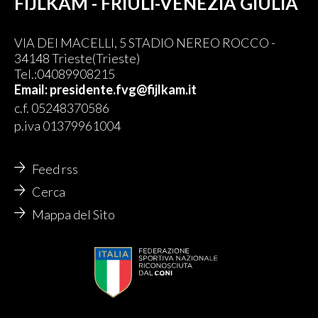
FIJLKAM - FRIULI-VENEZIA GIULIA
VIA DEI MACELLI, 5 STADIO NEREO ROCCO -
34148 Trieste(Trieste)
Tel.:04089908215
Email: presidente.fvg@fijlkam.it
c.f. 05248370586
p.iva 01379961004
Feed rss
Cerca
Mappa del Sito