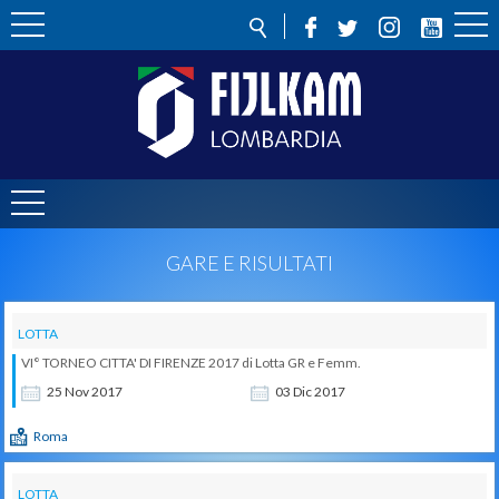
GARE E RISULTATI
LOTTA
VI° TORNEO CITTA' DI FIRENZE 2017 di Lotta GR e Femm.
25
Nov
2017
03
Dic
2017
Roma
LOTTA