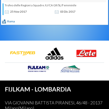
Trofeo delle Regioni a Squadre JU/CA GR/SL/Femminile
25
Nov
2017
03
Dic
2017
Roma
FIJLKAM - LOMBARDIA
VIA GIOVANNI BATTISTA PIRANESI, 46/48 - 20137
Milano(Milano)