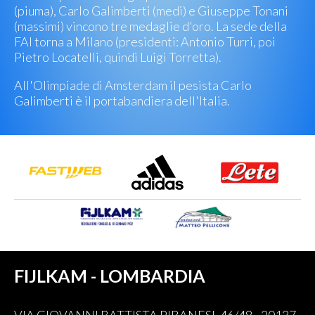
(piuma), Carlo Galimberti (medi) e Giuseppe Tonani
(massimi) vincono tre medaglie d'oro. La sede della
FAI torna a Milano (presidenti: Antonio Turri, poi
Pietro Locatelli, quindi Luigi Torretta).
All'Olimpiade di Amsterdam il pesista Carlo
Galimberti è il portabandiera dell'Italia.
FIJLKAM - LOMBARDIA
VIA GIOVANNI BATTISTA PIRANESI, 46/48 - 20137