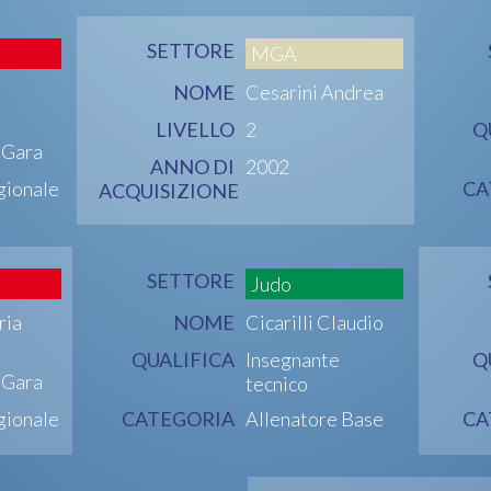
SETTORE
MGA
NOME
Cesarini Andrea
LIVELLO
2
Q
i Gara
ANNO DI
2002
gionale
CA
ACQUISIZIONE
SETTORE
Judo
ria
NOME
Cicarilli Claudio
QUALIFICA
Insegnante
Q
i Gara
tecnico
gionale
CATEGORIA
Allenatore Base
CA