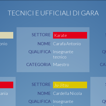
TECNICI E UFFICIALI DI GARA
SETTORE
Karate
onio
NOME
Carafa Antonio
QUALIFICA
Insegnante
Q
tecnico
CATEGORIA
Maestro
CA
SETTORE
Ju-Jitsu
ania
NOME
Cardella Nicola
QUALIFICA
Insegnante
Q