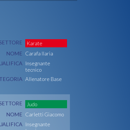
SETTORE
Karate
NOME
Carafa Ilaria
UALIFICA
Insegnante
tecnico
TEGORIA
Allenatore Base
SETTORE
Judo
NOME
Carletti Giacomo
UALIFICA
Insegnante