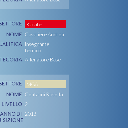
SETTORE
Karate
NOME
Cavaliere Andrea
UALIFICA
Insegnante
tecnico
TEGORIA
Allenatore Base
SETTORE
MGA
NOME
Centanni Rosella
LIVELLO
2
ANNO DI
2018
ISIZIONE