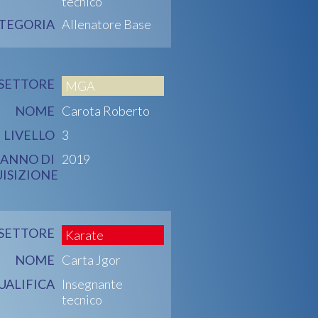
tecnico
TEGORIA
Allenatore Base
SETTORE
MGA
NOME
Carota Roberto
LIVELLO
3
ANNO DI
2019
ISIZIONE
SETTORE
Karate
NOME
Carta Jgor
UALIFICA
Insegnante
tecnico