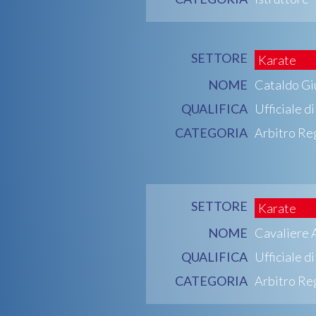
SETTORE
Karate
NOME
Cataldo Gi
QUALIFICA
Ufficiale d
CATEGORIA
Arbitro Re
SETTORE
Karate
NOME
Cavaliere 
QUALIFICA
Ufficiale d
CATEGORIA
Arbitro Re