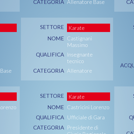
CATEGORIA
Allenatore Base
CA
SETTORE
Karate
NOME
Castignani
Massimo
QUALIFICA
Insegnante
tecnico
ACQU
 Base
CATEGORIA
Allenatore
SETTORE
Karate
Lorenzo
NOME
Castricini Lorenzo
QUALIFICA
Ufficiale di Gara
Q
CATEGORIA
Presidente di
CA
Giuria Regionale