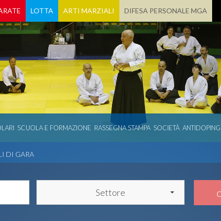
ARATE
LOTTA
ARTI MARZIALI
DIFESA PERSONALE MGA
LARI
SCUOLA E FORMAZIONE
RASSEGNA STAMPA
SOCIETÀ
ANTIDOPING
LI DI GARA
Settore