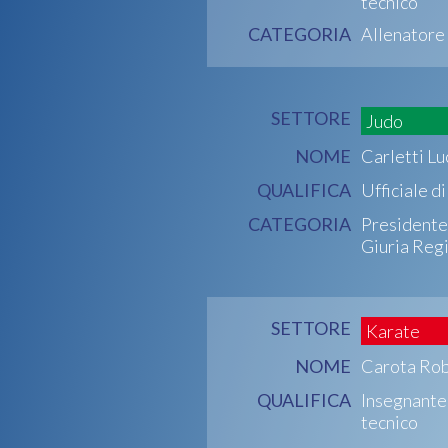
tecnico
CATEGORIA
Allenatore
SETTORE
Judo
NOME
Carletti Lu
QUALIFICA
Ufficiale d
CATEGORIA
Presidente
Giuria Reg
SETTORE
Karate
NOME
Carota Ro
QUALIFICA
Insegnante
tecnico