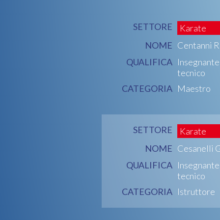
SETTORE
Karate
NOME
Centanni R
QUALIFICA
Insegnante
tecnico
CATEGORIA
Maestro
SETTORE
Karate
NOME
Cesanelli 
QUALIFICA
Insegnante
tecnico
CATEGORIA
Istruttore