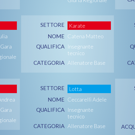
SETTORE
Karate
ulia
NOME
Catena Matteo
i Gara
QUALIFICA
Insegnante
Q
tecnico
gionale
CATEGORIA
Allenatore Base
CA
SETTORE
Lotta
Andrea
NOME
Ceccarelli Adele
i Gara
QUALIFICA
Insegnante
tecnico
gionale
CATEGORIA
Allenatore Base
ACQU