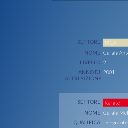
SETTORE
MGA
NOME
Carafa Ant
LIVELLO
2
ANNO DI
2001
ACQUISIZIONE
SETTORE
Karate
NOME
Carafa Mel
QUALIFICA
Insegnante