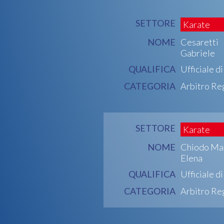
SETTORE
Karate
NOME
Cesaretti
Gabriele
QUALIFICA
Ufficiale d
CATEGORIA
Arbitro Re
SETTORE
Karate
NOME
Chiodo Ma
Elena
QUALIFICA
Ufficiale d
CATEGORIA
Arbitro Re