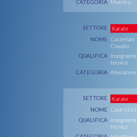
CATEGORIA
Maestro
SETTORE
Karate
NOME
Castellani
Claudio
QUALIFICA
Insegnante
tecnico
CATEGORIA
Allenatore
SETTORE
Karate
NOME
Castricini 
QUALIFICA
Insegnante
tecnico
CATEGORIA
Istruttore