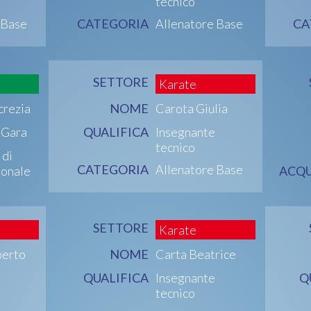
tecnico
 Base
CATEGORIA
Allenatore Base
CA
SETTORE
Karate
crezia
NOME
Carota Giulia
i Gara
QUALIFICA
Insegnante
tecnico
 di
CATEGORIA
Allenatore Base
ionale
ACQU
SETTORE
Karate
berto
NOME
Carta Beatrice
QUALIFICA
Insegnante
Q
tecnico