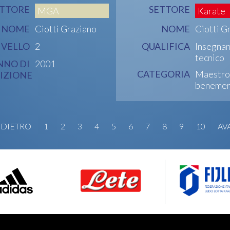
ETTORE
SETTORE
MGA
Karate
NOME
Ciotti Graziano
NOME
Ciotti G
IVELLO
2
QUALIFICA
Insegna
tecnico
NNO DI
2001
CATEGORIA
Maestro
IZIONE
benemer
NDIETRO
1
2
3
4
5
6
7
8
9
10
AV