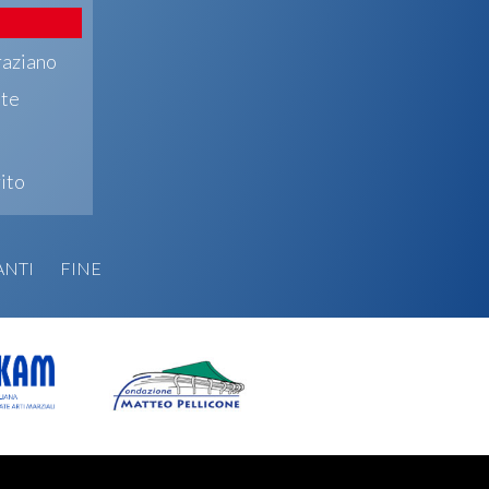
raziano
nte
ito
ANTI
FINE