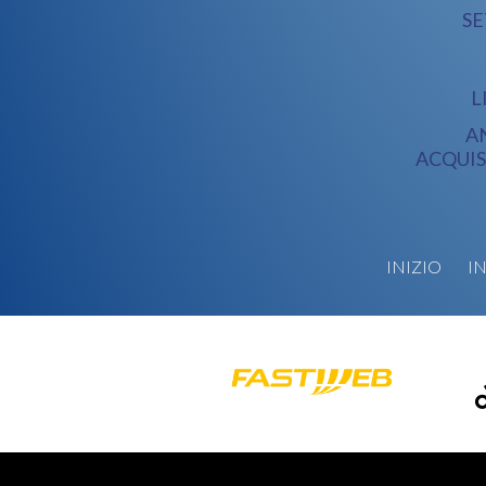
S
L
A
ACQUIS
INIZIO
I