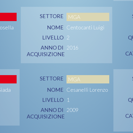
SETTORE
MGA
osella
NOME
Centocanti Luigi
LIVELLO
2
Q
ANNO DI
2016
CA
ACQUISIZIONE
SETTORE
MGA
Giada
NOME
Cesanelli Lorenzo
LIVELLO
1
Q
ANNO DI
2009
CA
ACQUISIZIONE