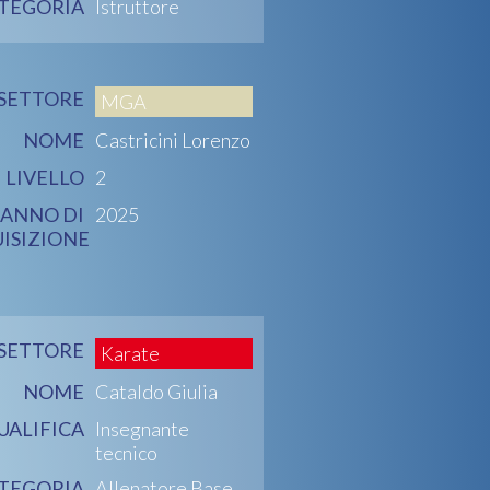
TEGORIA
Istruttore
SETTORE
MGA
NOME
Castricini Lorenzo
LIVELLO
2
ANNO DI
2025
ISIZIONE
SETTORE
Karate
NOME
Cataldo Giulia
UALIFICA
Insegnante
tecnico
TEGORIA
Allenatore Base