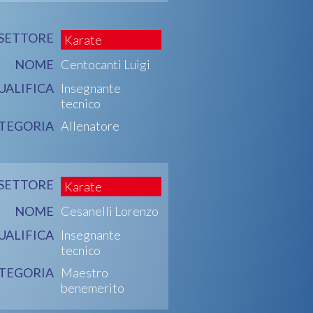
SETTORE
Karate
NOME
Centocanti Luigi
UALIFICA
Insegnante
tecnico
TEGORIA
Allenatore
SETTORE
Karate
NOME
Cesanelli Lorenzo
UALIFICA
Insegnante
tecnico
TEGORIA
Maestro
benemerito