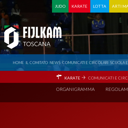
JUDO
KARATE
LOTTA
ARTI MA
HOME
IL COMITATO
NEWS
COMUNICATI E CIRCOLARI
SCUOLA 
KARATE
COMUNICATI E CIRC
ORGANIGRAMMA
REGOLAM