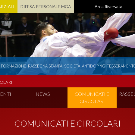
RZIALI
DIFESA PERSONALE MGA
Area Riservata
E FORMAZIONE
RASSEGNA STAMPA
SOCIETÀ
ANTIDOPING
TESSERAMENT
OLARI
ENTI
NEWS
COMUNICATI E
RASSE
CIRCOLARI
COMUNICATI E CIRCOLARI