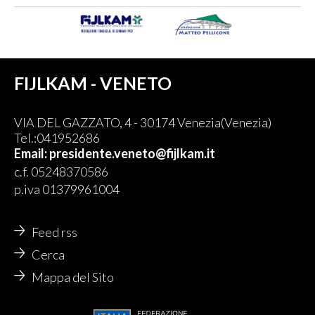
FIJLKAM - VENETO
VIA DEL GAZZATO, 4 - 30174 Venezia(Venezia)
Tel.:041952686
Email: presidente.veneto@fijlkam.it
c.f. 05248370586
p.iva 01379961004
Feed rss
Cerca
Mappa del Sito