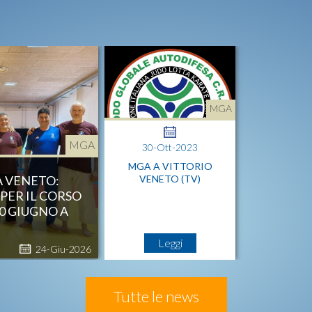
MGA
MGA
30-Ott-2023
MGA A VITTORIO
A VENETO:
VENETO (TV)
PER IL CORSO
0 GIUGNO A
Leggi
24-Giu-2026
Tutte le news