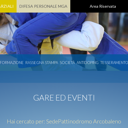
RZIALI
DIFESA PERSONALE MGA
Area Riservata
 FORMAZIONE
RASSEGNA STAMPA
SOCIETÀ
ANTIDOPING
TESSERAMENT
GARE ED EVENTI
Hai cercato per:
Sede
Pattinodromo Arcobaleno