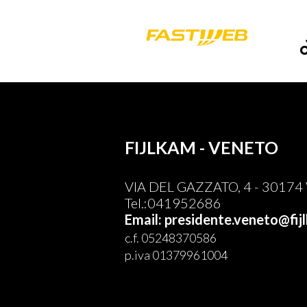
FIJLKAM - VENETO
VIA DEL GAZZATO, 4 - 30174 V
Tel.:041952686
Email: presidente.veneto@fijl
c.f. 05248370586
p.iva 01379961004