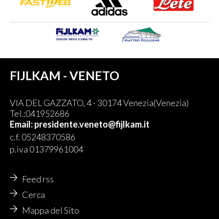
FIJLKAM - VENETO
VIA DEL GAZZATO, 4 - 30174 Venezia(Venezia)
Tel.:041952686
Email: presidente.veneto@fijlkam.it
c.f. 05248370586
p.iva 01379961004
Feed rss
Cerca
Mappa del Sito