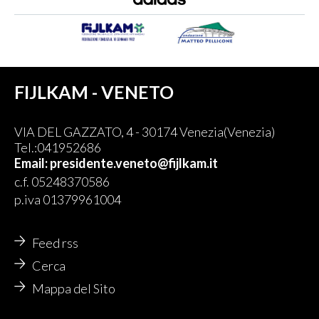
FIJLKAM - VENETO
VIA DEL GAZZATO, 4 - 30174 Venezia(Venezia)
Tel.:041952686
Email: presidente.veneto@fijlkam.it
c.f. 05248370586
p.iva 01379961004
Feed rss
Cerca
Mappa del Sito