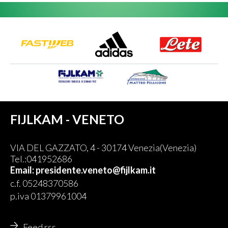
FIJLKAM - VENETO
VIA DEL GAZZATO, 4 - 30174 Venezia(Venezia)
Tel.:041952686
Email: presidente.veneto@fijlkam.it
c.f. 05248370586
p.iva 01379961004
Feed rss