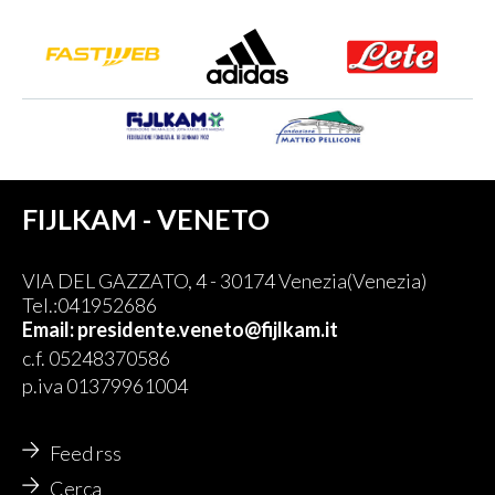
FIJLKAM - VENETO
VIA DEL GAZZATO, 4 - 30174 Venezia(Venezia)
Tel.:041952686
Email: presidente.veneto@fijlkam.it
c.f. 05248370586
p.iva 01379961004
Feed rss
Cerca