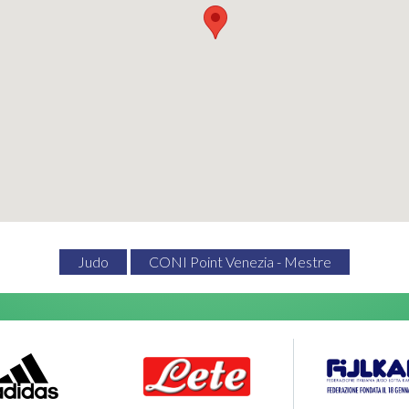
Judo
CONI Point Venezia - Mestre