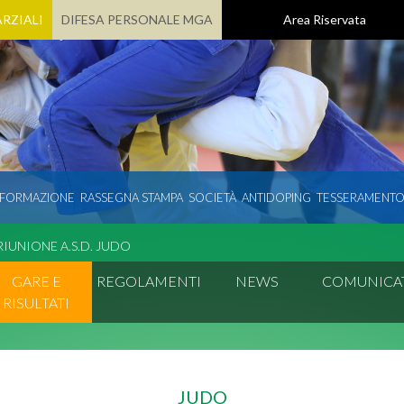
RZIALI
DIFESA PERSONALE MGA
Area Riservata
 FORMAZIONE
RASSEGNA STAMPA
SOCIETÀ
ANTIDOPING
TESSERAMENT
RIUNIONE A.S.D. JUDO
GARE E
REGOLAMENTI
NEWS
COMUNICA
RISULTATI
JUDO