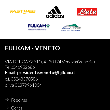
FIJLKAM - VENETO
VIA DEL GAZZATO, 4 - 30174 Venezia(Venezia)
Tel.:041952686
Email: presidente.veneto@fijlkam.it
c.f. 05248370586
p.iva 01379961004
Feed rss
Cerca