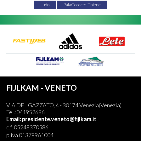
Judo
PalaCeccato Thiene
FIJLKAM - VENETO
VIA DEL GAZZATO, 4 - 30174 Venezia(Venezia)
Tel.:041952686
Email: presidente.veneto@fijlkam.it
c.f. 05248370586
p.iva 01379961004