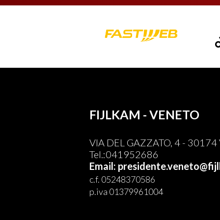
FIJLKAM - VENETO
VIA DEL GAZZATO, 4 - 30174 V
Tel.:041952686
Email: presidente.veneto@fijl
c.f. 05248370586
p.iva 01379961004