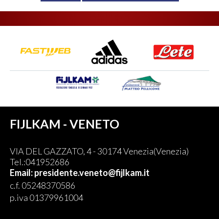
FIJLKAM - VENETO
VIA DEL GAZZATO, 4 - 30174 Venezia(Venezia)
Tel.:041952686
Email: presidente.veneto@fijlkam.it
c.f. 05248370586
p.iva 01379961004