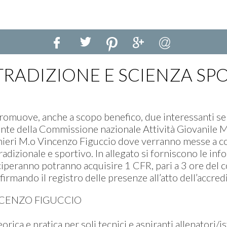
TRADIZIONE E SCIENZA SPO
promuove, anche a scopo benefico, due interessanti s
nte della Commissione nazionale Attività Giovanile M
binieri M.o Vincenzo Figuccio dove verranno messe a 
tradizionale e sportivo. In allegato si forniscono le in
teciperanno potranno acquisire 1 CFR, pari a 3 ore del
irmando il registro delle presenze all’atto dell’accredi
INCENZO FIGUCCIO
rica e pratica per soli tecnici e aspiranti allenatori/is