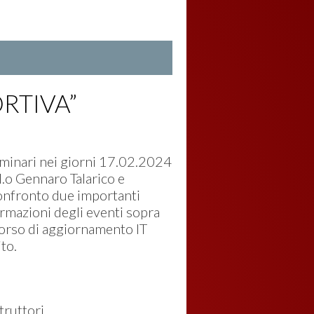
RTIVA”
eminari nei giorni 17.02.2024
.o Gennaro Talarico e
confronto due importanti
formazioni degli eventi sopra
 corso di aggiornamento IT
to.
truttori