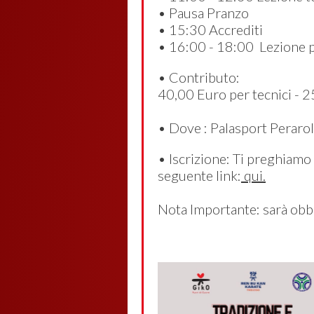
• Pausa Pranzo
• 15:30 Accrediti
• 16:00 - 18:00 Lezione prat
• Contributo:
40,00 Euro per tecnici - 25
• Dove : Palasport Perarol
• Iscrizione: Ti preghiamo
seguente link:
qui.
Nota Importante: sarà obbl