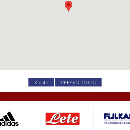
Karate
PERAROLO (PD)