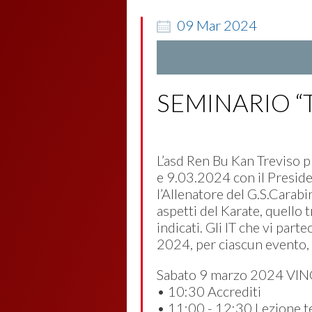
09
Mar
2024
SEMINARIO “
L’asd Ren Bu Kan Treviso 
e 9.03.2024 con il Preside
l’Allenatore del G.S.Cara
aspetti del Karate, quello 
indicati. Gli IT che vi par
2024, per ciascun evento, f
Sabato 9 marzo 2024 V
• 10:30 Accrediti
• 11:00 - 12:30 Lezione teo