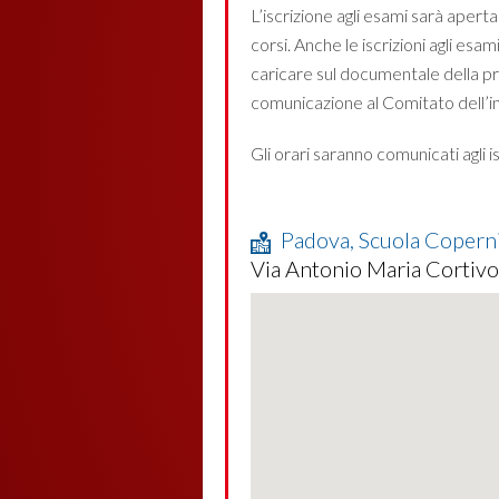
L’iscrizione agli esami sarà aper
corsi. Anche le iscrizioni agli es
caricare sul documentale della pr
comunicazione al Comitato dell’i
Gli orari saranno comunicati agli i
Padova, Scuola Copern
Via Antonio Maria Cortivo