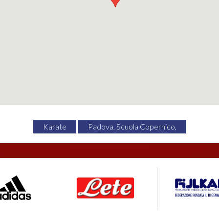
Karate
Padova, Scuola Copernico,