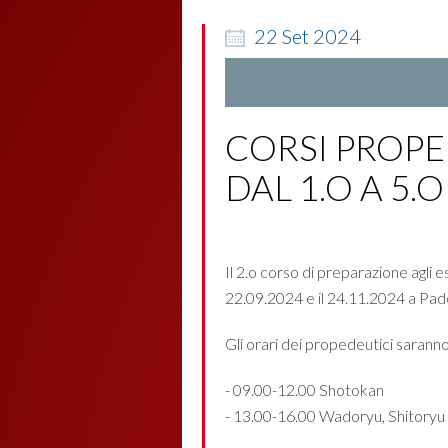
22
Set
2024
CORSI PROPE
DAL 1.O A 5.
Il 2.o corso di preparazione agli
22.09.2024 e il 24.11.2024 a Pad
Gli orari dei propedeutici saranno
- 09.00-12.00 Shotokan
- 13.00-16.00 Wadoryu, Shitoryu