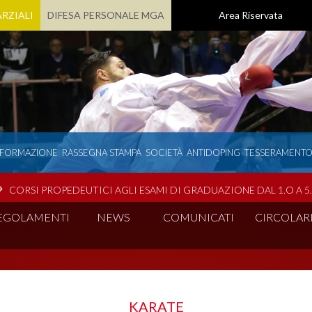
RZIALI
DIFESA PERSONALE MGA
Area Riservata
 FORMAZIONE
RASSEGNA STAMPA
SOCIETÀ
ANTIDOPING
TESSERAMENT
CORSI PROPEDEUTICI AGLI ESAMI DI GRADUAZIONE DAL 1.O A 5
EGOLAMENTI
NEWS
COMUNICATI
CIRCOLAR
KARATE