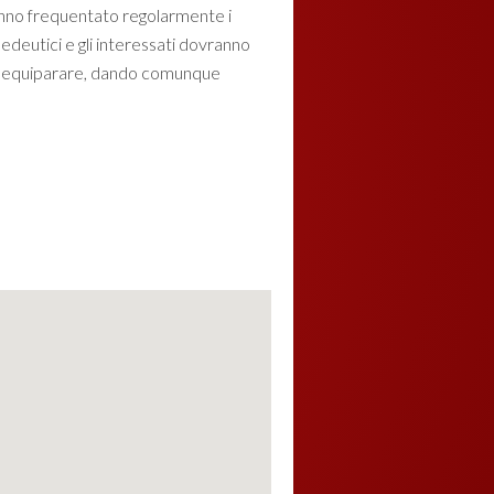
ranno frequentato regolarmente i
pedeutici e gli interessati dovranno
nde equiparare, dando comunque