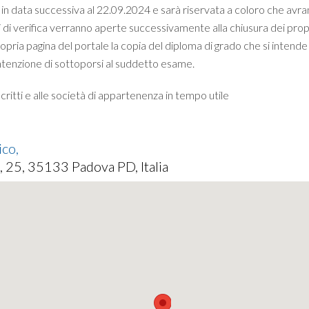
ta in data successiva al 22.09.2024 e sarà riservata a coloro che av
ami di verifica verranno aperte successivamente alla chiusura dei pro
opria pagina del portale la copia del diploma di grado che si inte
ntenzione di sottoporsi al suddetto esame.
scritti e alle società di appartenenza in tempo utile
ico,
, 25, 35133 Padova PD, Italia