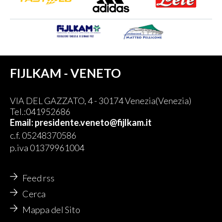
FIJLKAM - VENETO
VIA DEL GAZZATO, 4 - 30174 Venezia(Venezia)
Tel.:041952686
Email: presidente.veneto@fijlkam.it
c.f. 05248370586
p.iva 01379961004
Feed rss
Cerca
Mappa del Sito