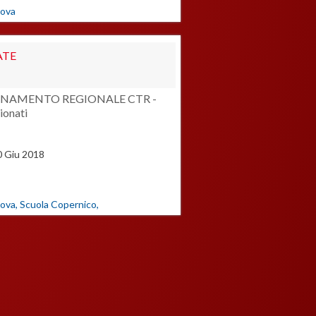
ova
ATE
ENAMENTO REGIONALE CTR -
ionati
0
Giu
2018
ova, Scuola Copernico,