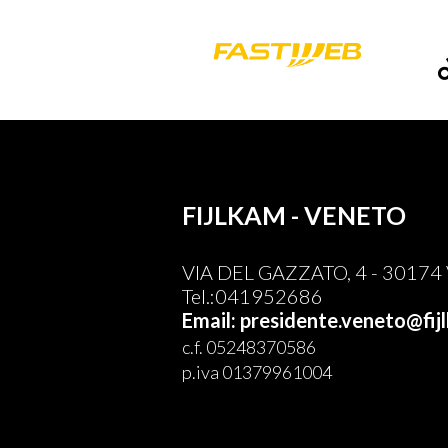
FIJLKAM - VENETO
VIA DEL GAZZATO, 4 - 30174 V
Tel.:041952686
Email: presidente.veneto@fijl
c.f. 05248370586
p.iva 01379961004