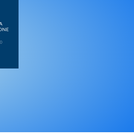
A
IONE
20