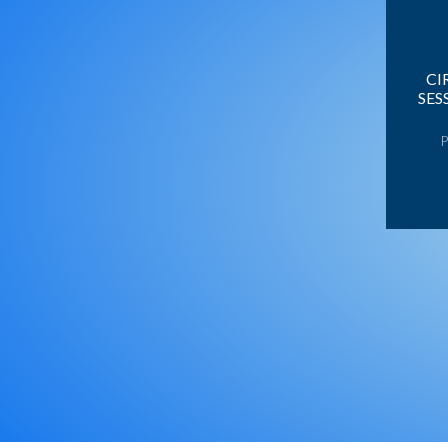
CI
SES
P