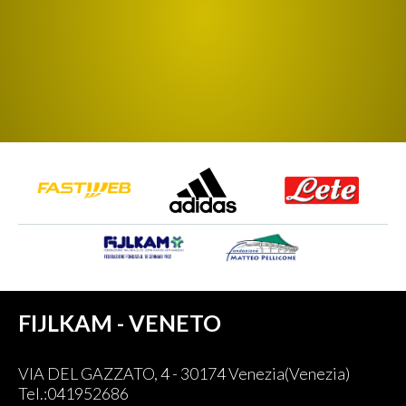
FIJLKAM - VENETO
VIA DEL GAZZATO, 4 - 30174 Venezia(Venezia)
Tel.:041952686