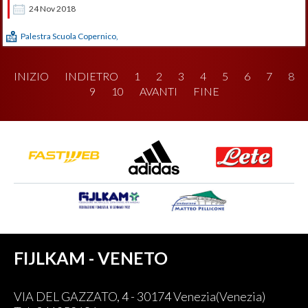
24
Nov
2018
Palestra Scuola Copernico,
INIZIO
INDIETRO
1
2
3
4
5
6
7
8
9
10
AVANTI
FINE
FIJLKAM - VENETO
VIA DEL GAZZATO, 4 - 30174 Venezia(Venezia)