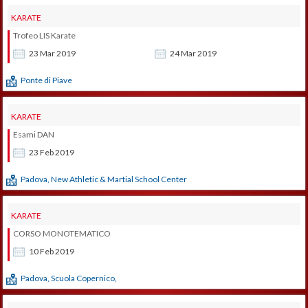
KARATE
Trofeo LIS Karate
23
Mar
2019
24
Mar
2019
Ponte di Piave
KARATE
Esami DAN
23
Feb
2019
Padova, New Athletic & Martial School Center
KARATE
CORSO MONOTEMATICO
10
Feb
2019
Padova, Scuola Copernico,