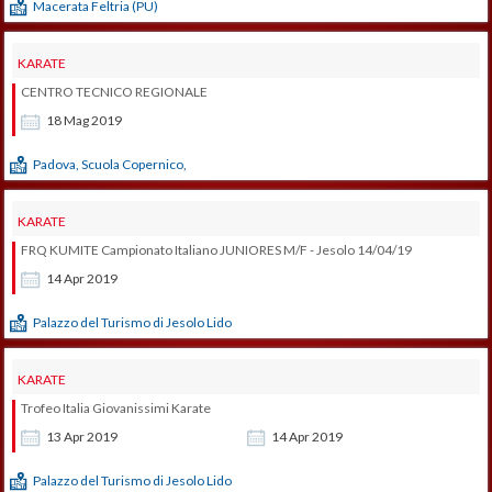
Macerata Feltria (PU)
KARATE
CENTRO TECNICO REGIONALE
18
Mag
2019
Padova, Scuola Copernico,
KARATE
FRQ KUMITE Campionato Italiano JUNIORES M/F - Jesolo 14/04/19
14
Apr
2019
Palazzo del Turismo di Jesolo Lido
KARATE
Trofeo Italia Giovanissimi Karate
13
Apr
2019
14
Apr
2019
Palazzo del Turismo di Jesolo Lido