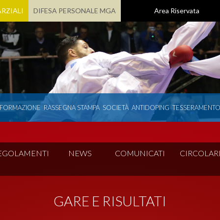
RZIALI
DIFESA PERSONALE MGA
Area Riservata
 FORMAZIONE
RASSEGNA STAMPA
SOCIETÀ
ANTIDOPING
TESSERAMENT
EGOLAMENTI
NEWS
COMUNICATI
CIRCOLAR
GARE E RISULTATI