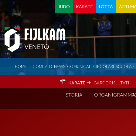
JUDO
KARATE
LOTTA
ARTI MA
HOME
IL COMITATO
NEWS
COMUNICATI
CIRCOLARI
SCUOLA E
KARATE
GARE E RISULTATI
STORIA
ORGANIGRAMMA
R