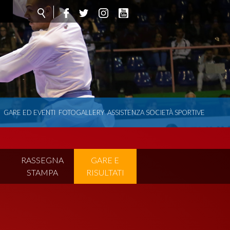
O
GARE ED EVENTI
FOTOGALLERY
ASSISTENZA SOCIETÀ SPORTIVE
I
RASSEGNA
GARE E
STAMPA
RISULTATI