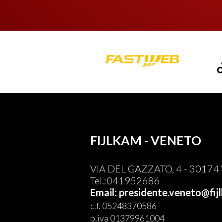
FIJLKAM - VENETO
VIA DEL GAZZATO, 4 - 30174 V
Tel.:041952686
Email: presidente.veneto@fijl
c.f. 05248370586
p.iva 01379961004