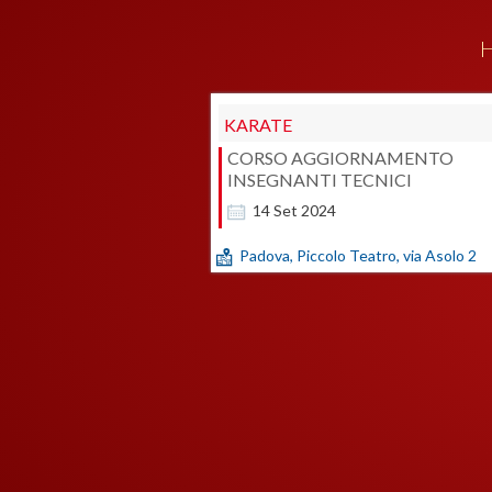
H
KARATE
CORSO AGGIORNAMENTO
INSEGNANTI TECNICI
14
Set
2024
Padova, Piccolo Teatro, via Asolo 2