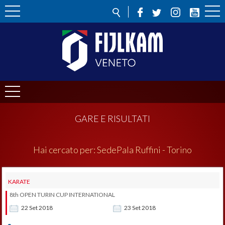
GARE E RISULTATI
Hai cercato per:
Sede
Pala Ruffini - Torino
KARATE
8th OPEN TURIN CUP INTERNATIONAL
22
Set
2018
23
Set
2018