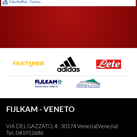
Pala Ruffini - Torino
FIJLKAM - VENETO
VIA DEL GAZZATO, 4 - 30174 Venezia(Venezia)
Tel.:041952686