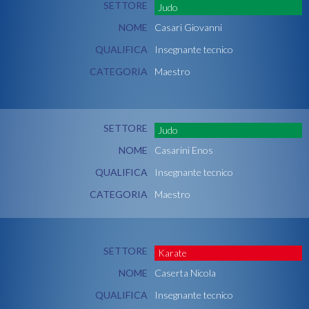
SETTORE
Judo
NOME
Casari Giovanni
QUALIFICA
Insegnante tecnico
CATEGORIA
Maestro
SETTORE
Judo
NOME
Casarini Enos
QUALIFICA
Insegnante tecnico
CATEGORIA
Maestro
SETTORE
Karate
NOME
Caserta Nicola
QUALIFICA
Insegnante tecnico