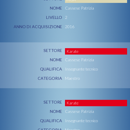
NOME
Cassese Patrizia
LIVELLO
2
ANNO DI ACQUISIZIONE
2016
SETTORE
Karate
NOME
Cassese Patrizia
QUALIFICA
Insegnante tecnico
CATEGORIA
Maestro
SETTORE
Karate
NOME
Cassese Patrizia
QUALIFICA
Insegnante tecnico
CATEGORIA
Maestro