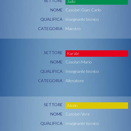
SETTORE
Judo
NOME
Casolari Gian-Carlo
QUALIFICA
Insegnante tecnico
CATEGORIA
Maestro
SETTORE
Karate
NOME
Casolari Mario
QUALIFICA
Insegnante tecnico
CATEGORIA
Allenatore
SETTORE
Aikido
NOME
Casolari Vera
QUALIFICA
Insegnante tecnico