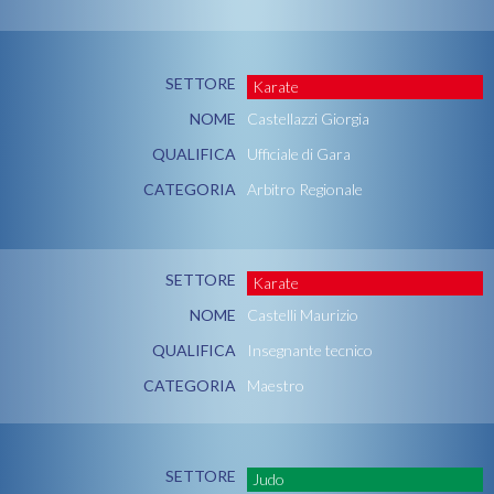
SETTORE
Karate
NOME
Castellazzi Giorgia
QUALIFICA
Ufficiale di Gara
CATEGORIA
Arbitro Regionale
SETTORE
Karate
NOME
Castelli Maurizio
QUALIFICA
Insegnante tecnico
CATEGORIA
Maestro
SETTORE
Judo