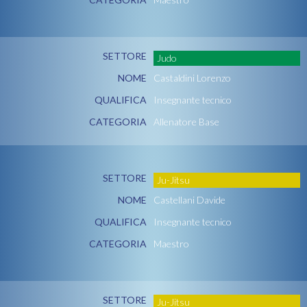
SETTORE
Judo
NOME
Castaldini Lorenzo
QUALIFICA
Insegnante tecnico
CATEGORIA
Allenatore Base
SETTORE
Ju-Jitsu
NOME
Castellani Davide
QUALIFICA
Insegnante tecnico
CATEGORIA
Maestro
SETTORE
Ju-Jitsu