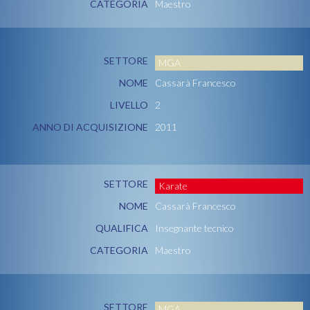
CATEGORIA
Maestro
SETTORE
MGA
NOME
Cassarà Francesco
LIVELLO
2
ANNO DI ACQUISIZIONE
2011
SETTORE
Karate
NOME
Cassarà Francesco
QUALIFICA
Insegnante tecnico
CATEGORIA
Maestro
SETTORE
MGA