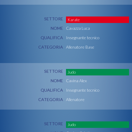
SETTORE
Karate
NOME
Cavazza Luca
QUALIFICA
Insegnante tecnico
CATEGORIA
Allenatore Base
SETTORE
Judo
NOME
Cavina Alex
QUALIFICA
Insegnante tecnico
CATEGORIA
Allenatore
SETTORE
Judo