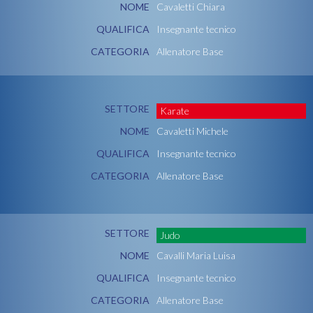
NOME
Cavaletti Chiara
QUALIFICA
Insegnante tecnico
CATEGORIA
Allenatore Base
SETTORE
Karate
NOME
Cavaletti Michele
QUALIFICA
Insegnante tecnico
CATEGORIA
Allenatore Base
SETTORE
Judo
NOME
Cavalli Maria Luisa
QUALIFICA
Insegnante tecnico
CATEGORIA
Allenatore Base