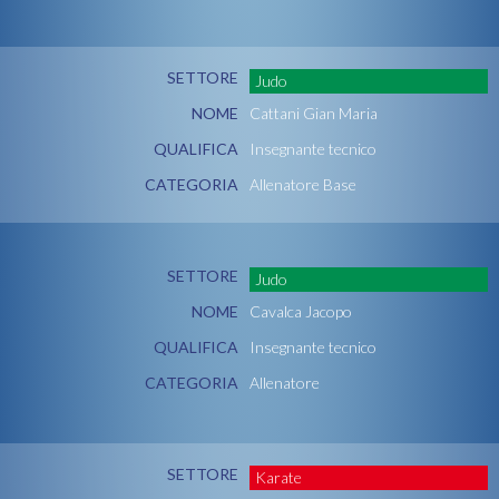
SETTORE
Judo
NOME
Cattani Gian Maria
QUALIFICA
Insegnante tecnico
CATEGORIA
Allenatore Base
SETTORE
Judo
NOME
Cavalca Jacopo
QUALIFICA
Insegnante tecnico
CATEGORIA
Allenatore
SETTORE
Karate