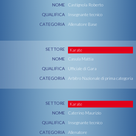
NOME
Castignola Roberto
QUALIFICA
Insegnante tecnico
CATEGORIA
Allenatore Base
SETTORE
Karate
NOME
Casula Mattia
QUALIFICA
Ufficiale di Gara
CATEGORIA
Arbitro Nazionale di prima categoria
SETTORE
Karate
NOME
Caterino Maurizio
QUALIFICA
Insegnante tecnico
CATEGORIA
Allenatore