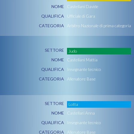
NOME
Castellani Davide
QUALIFICA
Ufficiale di Gara
CATEGORIA
Arbitro Nazionale di prima categoria
SETTORE
Judo
NOME
Castellani Mattia
QUALIFICA
Insegnante tecnico
CATEGORIA
Allenatore Base
SETTORE
Lotta
NOME
Castellari Anna
QUALIFICA
Insegnante tecnico
CATEGORIA
Allenatore Base