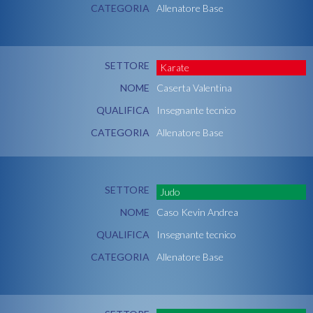
CATEGORIA
Allenatore Base
SETTORE
Karate
NOME
Caserta Valentina
QUALIFICA
Insegnante tecnico
CATEGORIA
Allenatore Base
SETTORE
Judo
NOME
Caso Kevin Andrea
QUALIFICA
Insegnante tecnico
CATEGORIA
Allenatore Base