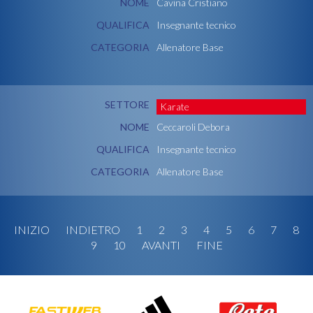
NOME
Cavina Cristiano
QUALIFICA
Insegnante tecnico
CATEGORIA
Allenatore Base
SETTORE
Karate
NOME
Ceccaroli Debora
QUALIFICA
Insegnante tecnico
CATEGORIA
Allenatore Base
INIZIO
INDIETRO
1
2
3
4
5
6
7
8
9
10
AVANTI
FINE