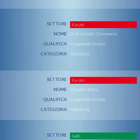
SETTORE
Karate
NOME
D'alessandro Gianmarco
QUALIFICA
Insegnante tecnico
CATEGORIA
Allenatore
SETTORE
Karate
NOME
D'angelo Mario
QUALIFICA
Insegnante tecnico
CATEGORIA
Allenatore
SETTORE
Judo