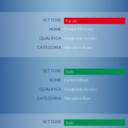
SETTORE
Karate
NOME
Daniele Nicholas
QUALIFICA
Insegnante tecnico
CATEGORIA
Allenatore Base
SETTORE
Judo
NOME
Dariol William
QUALIFICA
Insegnante tecnico
CATEGORIA
Allenatore Base
SETTORE
Judo