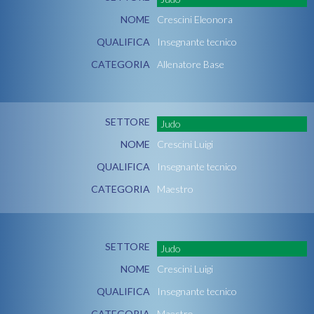
NOME
Crescini Eleonora
QUALIFICA
Insegnante tecnico
CATEGORIA
Allenatore Base
SETTORE
Judo
NOME
Crescini Luigi
QUALIFICA
Insegnante tecnico
CATEGORIA
Maestro
SETTORE
Judo
NOME
Crescini Luigi
QUALIFICA
Insegnante tecnico
CATEGORIA
Maestro