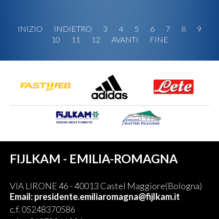
INIZIO
INDIETRO
3
4
5
6
7
8
9
10
11
12
AVANTI
FINE
FIJLKAM - EMILIA-ROMAGNA
VIA LIRONE 46 - 40013 Castel Maggiore(Bologna)
Email: presidente.emiliaromagna@fijlkam.it
c.f. 05248370586