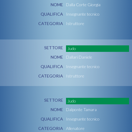
NOME
Dalla Corte Giorgia
QUALIFICA
Insegnante tecnico
CATEGORIA
Istruttore
SETTORE
Judo
NOME
Dallari Daniele
QUALIFICA
Insegnante tecnico
CATEGORIA
Istruttore
SETTORE
Judo
NOME
Dalponte Tamara
QUALIFICA
Insegnante tecnico
CATEGORIA
Allenatore