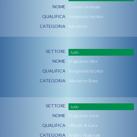
NOME
Cuscini Giuseppe
QUALIFICA
Insegnante tecnico
CATEGORIA
Istruttore
SETTORE
Judo
NOME
D'aguanno Alex
QUALIFICA
Insegnante tecnico
CATEGORIA
Allenatore Base
SETTORE
Judo
NOME
D'aguanno Loris
QUALIFICA
Ufficiale di Gara
CATEGORIA
Arbitro Regionale