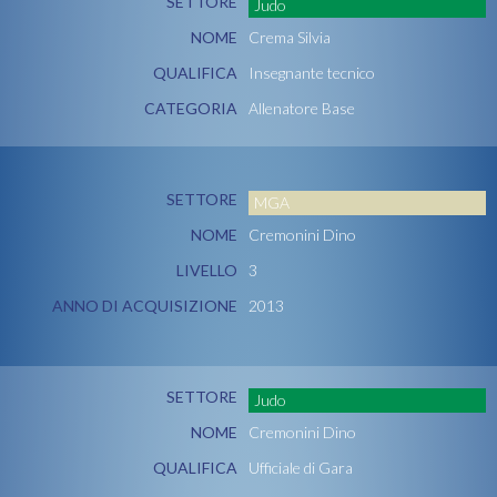
SETTORE
Judo
NOME
Crema Silvia
QUALIFICA
Insegnante tecnico
CATEGORIA
Allenatore Base
SETTORE
MGA
NOME
Cremonini Dino
LIVELLO
3
ANNO DI ACQUISIZIONE
2013
SETTORE
Judo
NOME
Cremonini Dino
QUALIFICA
Ufficiale di Gara