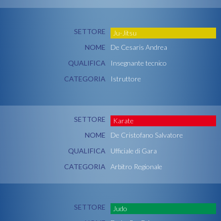
SETTORE
Ju-Jitsu
NOME
De Cesaris Andrea
QUALIFICA
Insegnante tecnico
CATEGORIA
Istruttore
SETTORE
Karate
NOME
De Cristofano Salvatore
QUALIFICA
Ufficiale di Gara
CATEGORIA
Arbitro Regionale
SETTORE
Judo