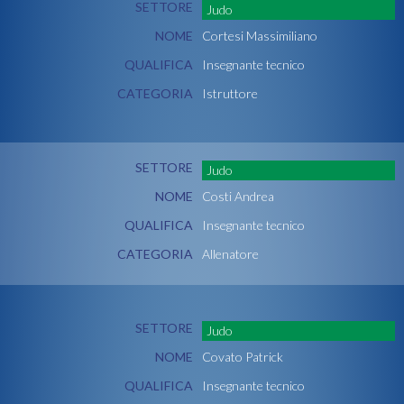
SETTORE
Judo
NOME
Cortesi Massimiliano
QUALIFICA
Insegnante tecnico
CATEGORIA
Istruttore
SETTORE
Judo
NOME
Costi Andrea
QUALIFICA
Insegnante tecnico
CATEGORIA
Allenatore
SETTORE
Judo
NOME
Covato Patrick
QUALIFICA
Insegnante tecnico