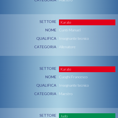
SETTORE
Karate
NOME
Cunti Manuel
QUALIFICA
Insegnante tecnico
CATEGORIA
Allenatore
SETTORE
Karate
NOME
Cuoghi Francesco
QUALIFICA
Insegnante tecnico
CATEGORIA
Maestro
SETTORE
Judo