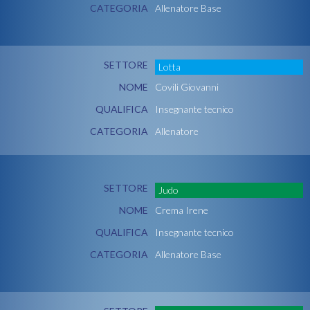
CATEGORIA
Allenatore Base
SETTORE
Lotta
NOME
Covili Giovanni
QUALIFICA
Insegnante tecnico
CATEGORIA
Allenatore
SETTORE
Judo
NOME
Crema Irene
QUALIFICA
Insegnante tecnico
CATEGORIA
Allenatore Base