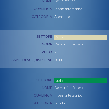
NOME
De La Paz Eric
QUALIFICA
Insegnante tecnico
CATEGORIA
Allenatore
SETTORE
MGA
NOME
De Martino Roberto
LIVELLO
2
ANNO DI ACQUISIZIONE
2011
SETTORE
Judo
NOME
De Martino Roberto
QUALIFICA
Insegnante tecnico
CATEGORIA
Istruttore