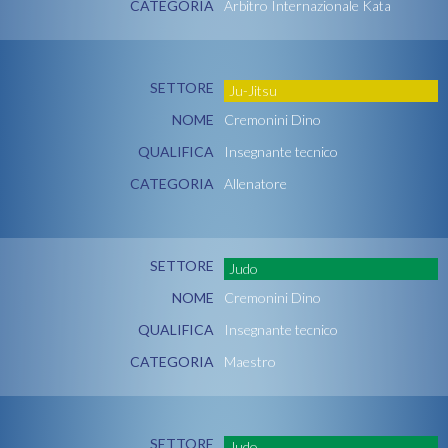
CATEGORIA
Arbitro Internazionale Kata
SETTORE
Ju-Jitsu
NOME
Cremonini Dino
QUALIFICA
Insegnante tecnico
CATEGORIA
Allenatore
SETTORE
Judo
NOME
Cremonini Dino
QUALIFICA
Insegnante tecnico
CATEGORIA
Maestro
SETTORE
Judo